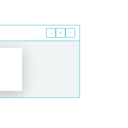
→
+
−