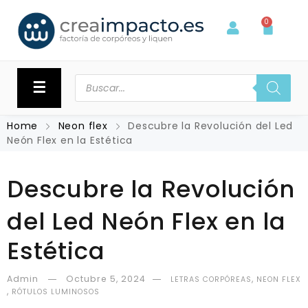
0
☰
Home
Neon flex
Descubre la Revolución del Led
Neón Flex en la Estética
Descubre la Revolución
del Led Neón Flex en la
Estética
Admin
Octubre 5, 2024
,
LETRAS CORPÓREAS
NEON FLEX
,
RÓTULOS LUMINOSOS