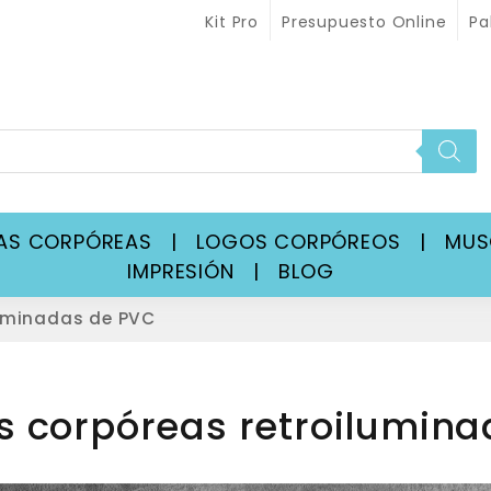
Kit Pro
Presupuesto Online
Pa
RAS CORPÓREAS
|
LOGOS CORPÓREOS
|
MU
IMPRESIÓN
|
BLOG
luminadas de PVC
s corpóreas retroilumin