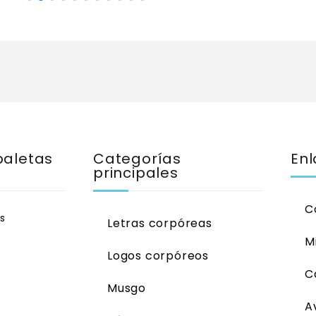
paletas
Categorías
Enl
principales
C
s
Letras corpóreas
M
Logos corpóreos
C
Musgo
A