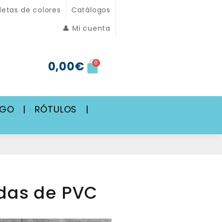
letas de colores
Catálogos
👤 Mi cuenta
0,00
€
0
SGO
|
RÓTULOS
|
adas de PVC