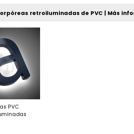
corpóreas retroiluminadas de PVC | Más inf
ras PVC
luminadas