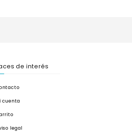
aces de interés
ontacto
i cuenta
arrito
viso legal