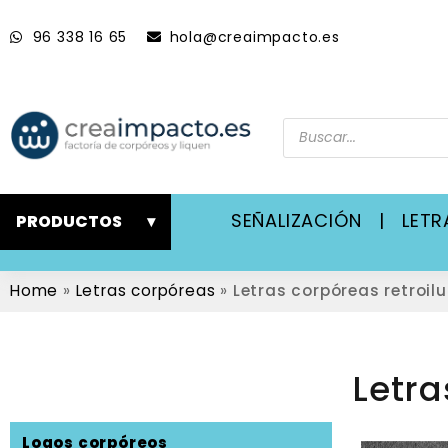
96 338 16 65
hola@creaimpacto.es
SEÑALIZACIÓN
|
LET
PRODUCTOS
▾
Home
»
Letras corpóreas
»
Letras corpóreas retroi
Letra
Logos corpóreos