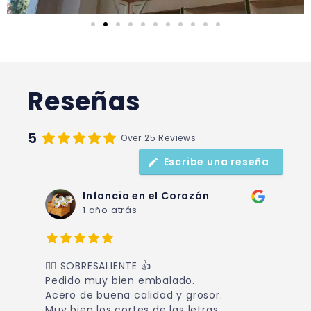
Reseñas
5
Over 25 Reviews
Escribe una reseña
Infancia en el Corazón
1 año atrás
👉🏻 SOBRESALIENTE 👍
A
Pedido muy bien embalado.
m
Acero de buena calidad y grosor.
Muy bien los cortes de las letras.