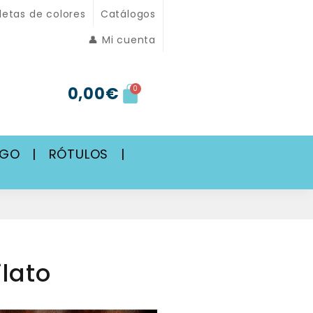
letas de colores
Catálogos
👤 Mi cuenta
0,00
€
0
SGO
|
RÓTULOS
|
lato