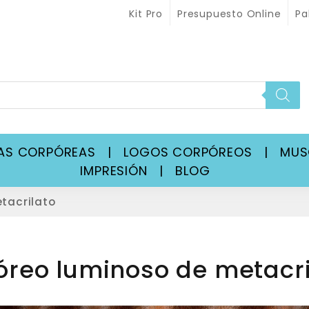
Kit Pro
Presupuesto Online
Pa
RAS CORPÓREAS
|
LOGOS CORPÓREOS
|
MU
IMPRESIÓN
|
BLOG
tacrilato
óreo luminoso de metacri