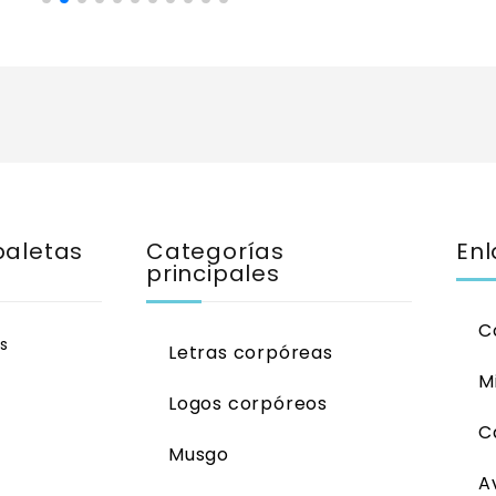
paletas
Categorías
Enl
principales
C
s
Letras corpóreas
M
Logos corpóreos
C
Musgo
A