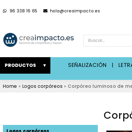
96 338 16 65
hola@creaimpacto.es
SEÑALIZACIÓN
|
LET
PRODUCTOS
▾
Home
»
Logos corpóreos
»
Corpóreo luminoso de me
Corp
Logos corpóreos