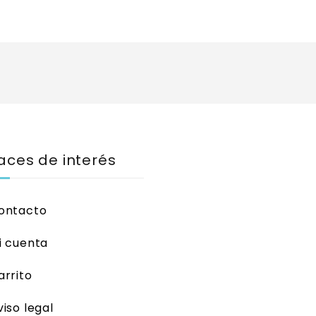
aces de interés
ontacto
i cuenta
arrito
viso legal