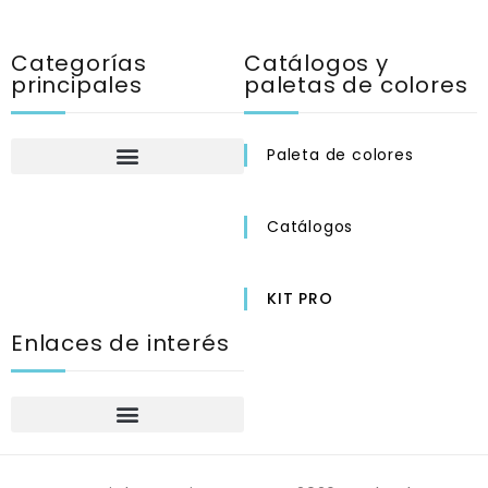
Categorías
Catálogos y
principales
paletas de colores
Paleta de colores
Catálogos
KIT PRO
Enlaces de interés
Póliticas de privacidad
Condiciones Generales de venta