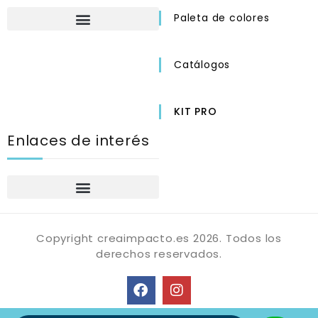
Paleta de colores
Catálogos
KIT PRO
Enlaces de interés
Póliticas de privacidad
Condiciones Generales de venta
Copyright creaimpacto.es 2026. Todos los
derechos reservados.