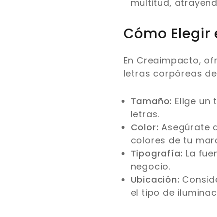
multitud, atrayend
Cómo Elegir 
En Creaimpacto, of
letras corpóreas de
Tamaño:
Elige un 
letras.
Color:
Asegúrate de
colores de tu mar
Tipografía:
La fuen
negocio.
Ubicación:
Consider
el tipo de ilumina