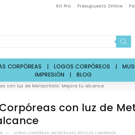
Kit Pro
Presupuesto Online
Pa
RAS CORPÓREAS
|
LOGOS CORPÓREOS
|
MU
IMPRESIÓN
|
BLOG
as con luz de Metacrilato: Mejora tu alcance
 Corpóreas con luz de Met
alcance
24
,
,
LETRAS CORPÓREAS
METACRILATO
RÓTULOS LUMINOSOS