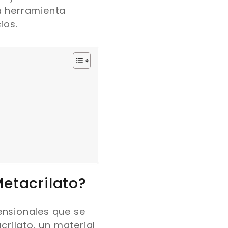
a herramienta
ios.
Metacrilato?
ensionales que se
crilato, un material