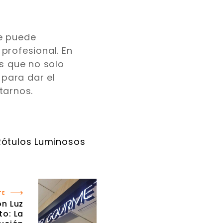
e puede
profesional. En
s que no solo
 para dar el
tarnos.
Rótulos Luminosos
TE
on Luz
to: La