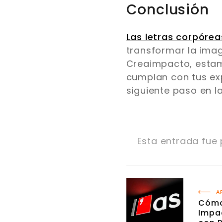
Conclusión
Las letras corpórea
transformar la imag
Creaimpacto, estam
cumplan con tus expe
siguiente paso en l
Esta entrada fue
A
Cómo
Impa