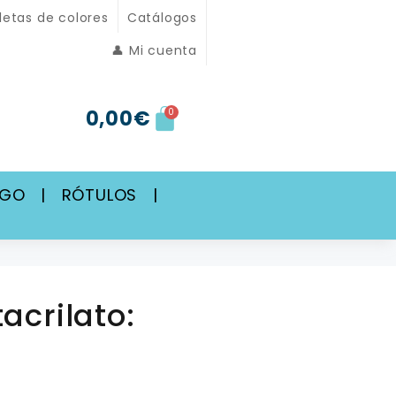
letas de colores
Catálogos
👤 Mi cuenta
0,00
€
0
SGO
|
RÓTULOS
|
acrilato: