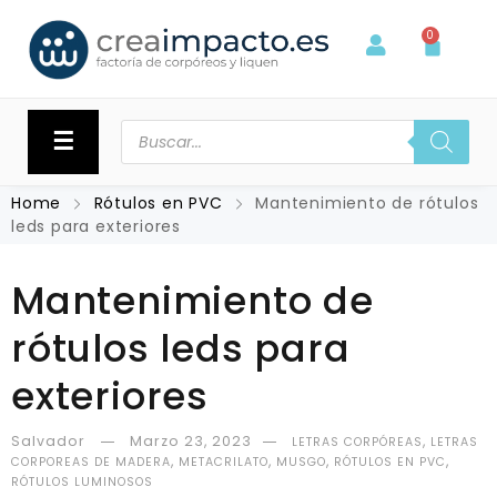
0
☰
Home
Rótulos en PVC
Mantenimiento de rótulos
leds para exteriores
Mantenimiento de
rótulos leds para
exteriores
Salvador
Marzo 23, 2023
,
LETRAS CORPÓREAS
LETRAS
,
,
,
,
CORPOREAS DE MADERA
METACRILATO
MUSGO
RÓTULOS EN PVC
RÓTULOS LUMINOSOS