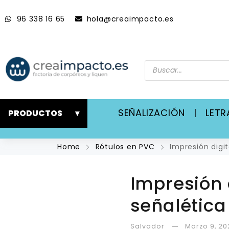
96 338 16 65
hola@creaimpacto.es
SEÑALIZACIÓN
|
LET
PRODUCTOS
▾
Home
Rótulos en PVC
Impresión digit
Impresión d
señalética
Salvador
Marzo 9, 20