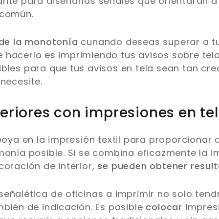
nte para diseñarlas señales que orientarán a
 común.
 de la monotonía
cunando deseas superar a t
 hacerlo es imprimiendo tus avisos sobre tel
bles para que tus avisos en tela sean tan crea
necesite.
teriores con impresiones en te
poya en la impresión textil para proporcionar a
monía posible. Si se combina eficazmente la i
coración de interior,
se pueden obtener resul
eñalética de oficinas a imprimir no solo tend
mbién de indicación. Es posible
colocar i
mpres