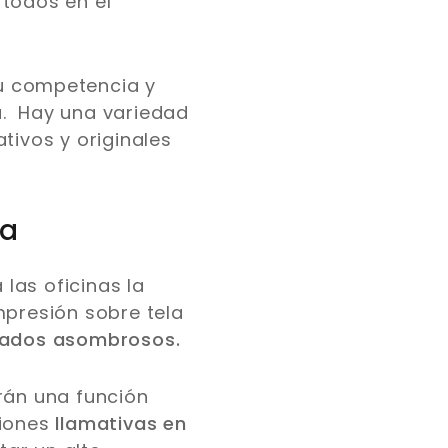
 todos en el
u competencia y
a. Hay una variedad
tivos y originales
la
 las oficinas la
mpresión sobre tela
tados asombrosos.
rán una función
iones
llamativas en