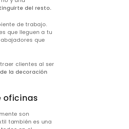
smo y una
inguirte del resto.
iente de trabajo.
es que lleguen a tu
trabajadores que
raer clientes al ser
de la decoración
e oficinas
a mente son
til también es una