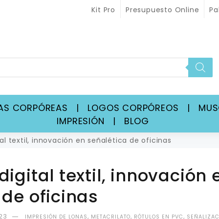
Kit Pro
Presupuesto Online
Pa
RAS CORPÓREAS
|
LOGOS CORPÓREOS
|
MU
IMPRESIÓN
|
BLOG
al textil, innovación en señalética de oficinas
igital textil, innovación 
 de oficinas
23
,
,
,
IMPRESIÓN DE LONAS
METACRILATO
RÓTULOS EN PVC
SEÑALIZAC