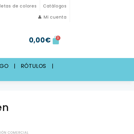
letas de colores
Catálogos
👤 Mi cuenta
0,00
€
0
SGO
|
RÓTULOS
|
en
IÓN COMERCIAL