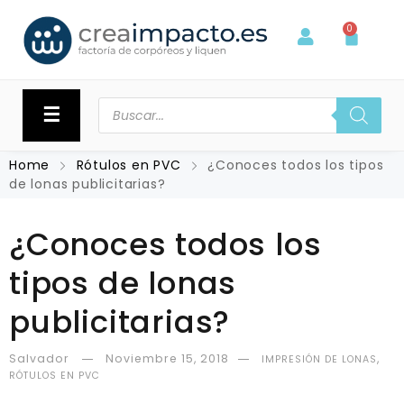
0
☰
Home
Rótulos en PVC
¿Conoces todos los tipos
de lonas publicitarias?
¿Conoces todos los
tipos de lonas
publicitarias?
Salvador
Noviembre 15, 2018
,
IMPRESIÓN DE LONAS
RÓTULOS EN PVC