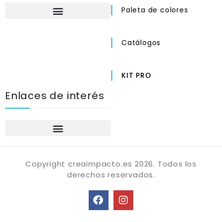
Paleta de colores
Catálogos
KIT PRO
Enlaces de interés
Póliticas de privacidad
Condiciones Generales de venta
Copyright creaimpacto.es 2026. Todos los
derechos reservados.