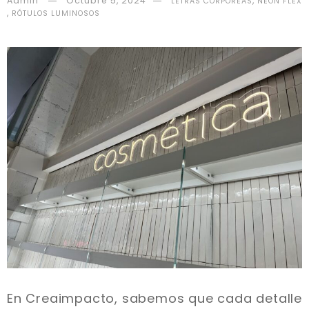
Admin
Octubre 5, 2024
,
LETRAS CORPÓREAS
NEON FLEX
,
RÓTULOS LUMINOSOS
En Creaimpacto, sabemos que cada detalle