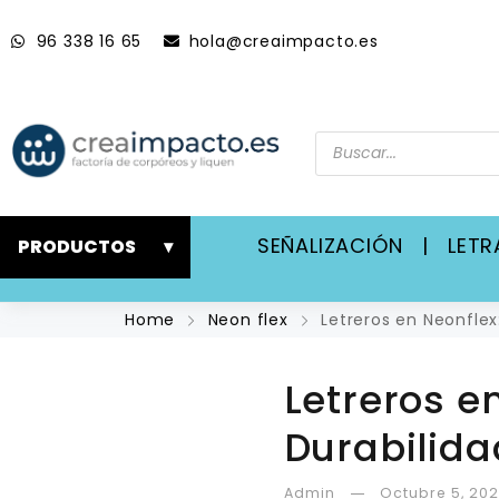
96 338 16 65
hola@creaimpacto.es
SEÑALIZACIÓN
|
LET
PRODUCTOS
▾
Home
Neon flex
Letreros en Neonflex
Letreros e
Durabilida
Admin
Octubre 5, 20