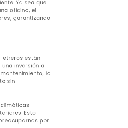
iente. Ya sea que
a oficina, el
ores, garantizando
 letreros están
n una inversión a
 mantenimiento, lo
to sin
 climáticas
eriores. Esto
n preocuparnos por