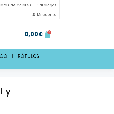
letas de colores
Catálogos
👤 Mi cuenta
0,00
€
0
SGO
|
RÓTULOS
|
l y