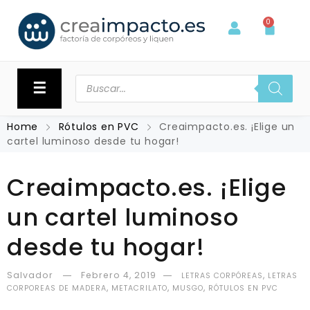
0
☰
Home
Rótulos en PVC
Creaimpacto.es. ¡Elige un
cartel luminoso desde tu hogar!
Creaimpacto.es. ¡Elige
un cartel luminoso
desde tu hogar!
Salvador
Febrero 4, 2019
,
LETRAS CORPÓREAS
LETRAS
,
,
,
CORPOREAS DE MADERA
METACRILATO
MUSGO
RÓTULOS EN PVC