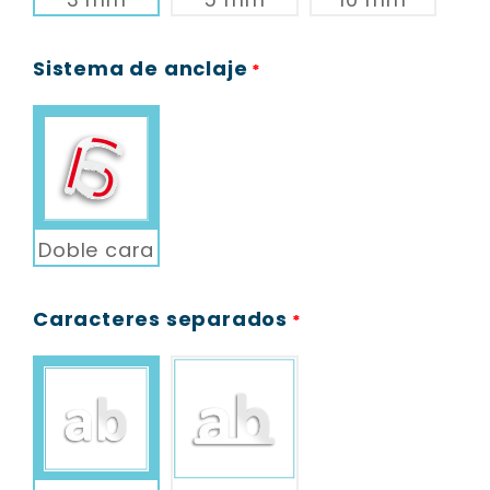
Sistema de anclaje
*
Doble cara
Caracteres separados
*