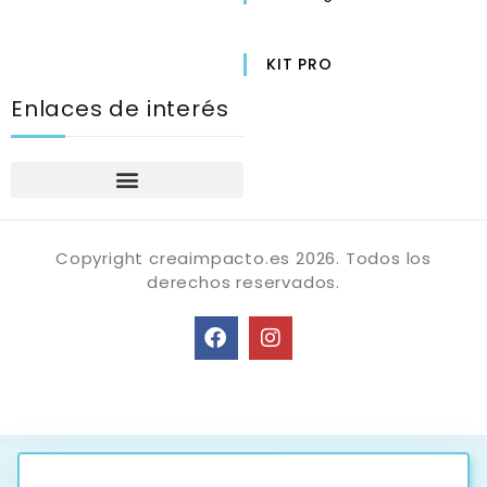
KIT PRO
Enlaces de interés
Póliticas de privacidad
Condiciones Generales de venta
Copyright creaimpacto.es 2026. Todos los
derechos reservados.