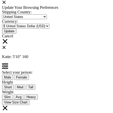
Update Your Browsing Preferences
Shipping Country:
Currency:
Cancel
Katie:
5'10"
160
Select your person:
Male
Female
Height
Short
Med
Tall
Weight
Slim
Avg
Heavy
View Size Chart