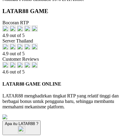
LATAR88 GAME
Bocoran RTP
4.9 out of 5
Server Thailand
4.9 out of 5
Customer Reviews
4.6 out of 5
LATAR88 GAME ONLINE
LATAR88 menghadirkan tingkat RTP yang relatif tinggi dan
berbagai bonus untuk pengguna baru, sehingga membantu
memahami mekanisme platform.
Apa itu LATAR88 ?