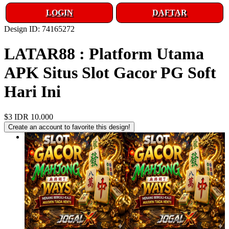
LOGIN
DAFTAR
Design ID: 74165272
LATAR88 : Platform Utama
APK Situs Slot Gacor PG Soft
Hari Ini
$3
IDR 10.000
Create an account to favorite this design!