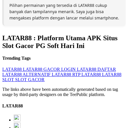
Pilihan permainan yang tersedia di LATAR88 cukup
banyak dan tampilannya menarik. Saya juga bisa
mengakses platform dengan lancar melalui smartphone.
LATAR88 : Platform Utama APK Situs
Slot Gacor PG Soft Hari Ini
Trending Tags
LATAR88
LATAR88 GACOR
LOGIN LATAR88
DAFTAR
LATAR88
ALTERNATIF LATAR88
RTP LATAR88
LATAR88
SLOT
SLOT GACOR
The links above have been automatically generated based on tag
usage by third-party designers on the TeePublic platform.
LATAR88