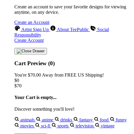
Create an account to save your favorite designs for viewing
anytime, on any device.
Create an Account
Artist Sign Up
About TeePublic
Social
Responsibility
Create Account
Cart Preview (0)
You're
$70.00
Away from
FREE US Shipping!
$0
$70
Your Cart is empty...
Discover something you'll love!
animals
anime
drinks
fantasy
food
funny
movies
sci-fi
sports
television
vintage