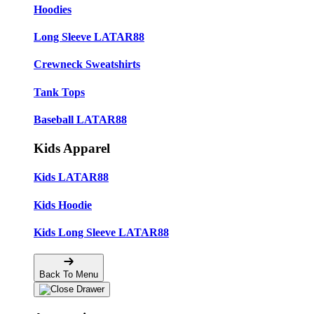
Hoodies
Long Sleeve LATAR88
Crewneck Sweatshirts
Tank Tops
Baseball LATAR88
Kids Apparel
Kids LATAR88
Kids Hoodie
Kids Long Sleeve LATAR88
Back To Menu